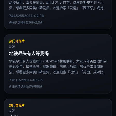
动漫条目，奉俊昊执导，周迅领衔，白宇、佛罗伦斯·皮尤共同出
演。想看更多同类口碑剧集，欢迎检索「爱情」「西班牙」或对比
同期热播榜单；免费在线观看最新日韩电视剧需求可通过日韩热播
7445
255
2017-02-18
站内搜索扩展到韩剧日剧片单、演员作品与高清连载信息，延伸检
#韩剧热播#爱情#动漫#
索日韩电视剧、韩剧全集、日剧高清等长尾词。
热门动作片
3 张
地铁尽头有人等我吗
地铁尽头有人等我吗于2017-05-13收录更新，为2017年英国动作向
电影条目，毕赣执导，胡歌领衔，周迅、咏梅、易烊千玺共同出
演。想看更多同类口碑剧集，欢迎检索「动作」「英国」或对比同
期热播榜单；免费在线观看最新日韩电视剧需求可通过日韩热播站
7381
162
2017-05-13
内搜索扩展到韩剧日剧片单、演员作品与高清连载信息，延伸检索
#日剧精选#动作#电影#
日韩电视剧、韩剧全集、日剧高清等长尾词。
热门冒险片
3 张