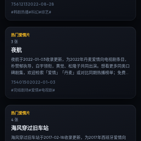
幻」「中国香港」或对比同期热播榜单；免费在线观看最新日韩电
7561
213
2022-08-28
视剧需求可通过日韩热播站内搜索扩展到韩剧日剧片单、演员作品
#韩剧热播#科幻#综艺#
与高清连载信息，延伸检索日韩电视剧、韩剧全集、日剧高清等长
尾词。
热门爱情片
3 张
夜航
夜航于2022-01-03收录更新，为2022年丹麦爱情向电视剧条目，
朴赞郁执导，白宇领衔，黄觉、松隆子共同出演。想看更多同类口
碑剧集，欢迎检索「爱情」「丹麦」或对比同期热播榜单；免费在
线观看最新日韩电视剧需求可通过日韩热播站内搜索扩展到韩剧日
7540
150
2022-01-03
剧片单、演员作品与高清连载信息，延伸检索日韩电视剧、韩剧全
#完结剧场#爱情#电视剧#
集、日剧高清等长尾词。
热门爱情片
4 张
海风穿过旧车站
海风穿过旧车站于2017-02-18收录更新，为2017年西班牙爱情向