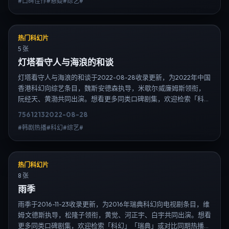
#口碑佳作#悬疑#综艺#
日韩电视剧、韩剧全集、日剧高清等长尾词。
热门科幻片
5 张
灯塔看守人与海浪的和谈
灯塔看守人与海浪的和谈于2022-08-28收录更新，为2022年中国
香港科幻向综艺条目，魏斯·安德森执导，米歇尔·威廉姆斯领衔，
阮经天、黄渤共同出演。想看更多同类口碑剧集，欢迎检索「科
幻」「中国香港」或对比同期热播榜单；免费在线观看最新日韩电
7561
213
2022-08-28
视剧需求可通过日韩热播站内搜索扩展到韩剧日剧片单、演员作品
#韩剧热播#科幻#综艺#
与高清连载信息，延伸检索日韩电视剧、韩剧全集、日剧高清等长
尾词。
热门科幻片
8 张
雨季
雨季于2016-11-23收录更新，为2016年瑞典科幻向电视剧条目，维
姆·文德斯执导，松隆子领衔，黄觉、河正宇、白宇共同出演。想看
更多同类口碑剧集，欢迎检索「科幻」「瑞典」或对比同期热播榜