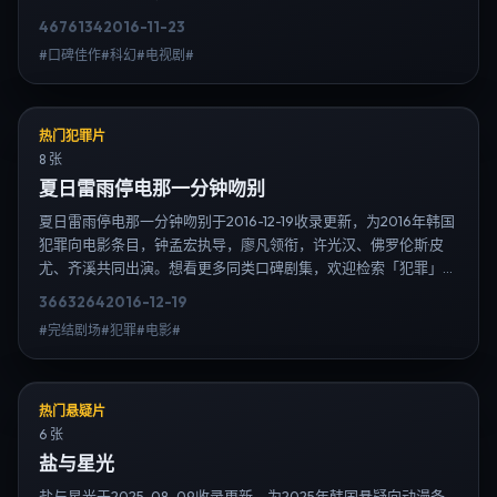
单；免费在线观看最新日韩电视剧需求可通过日韩热播站内搜索扩
4676
134
2016-11-23
展到韩剧日剧片单、演员作品与高清连载信息，延伸检索日韩电视
#口碑佳作#科幻#电视剧#
剧、韩剧全集、日剧高清等长尾词。
热门犯罪片
8 张
夏日雷雨停电那一分钟吻别
夏日雷雨停电那一分钟吻别于2016-12-19收录更新，为2016年韩国
犯罪向电影条目，钟孟宏执导，廖凡领衔，许光汉、佛罗伦斯·皮
尤、齐溪共同出演。想看更多同类口碑剧集，欢迎检索「犯罪」
「韩国」或对比同期热播榜单；免费在线观看最新日韩电视剧需求
3663
264
2016-12-19
可通过日韩热播站内搜索扩展到韩剧日剧片单、演员作品与高清连
#完结剧场#犯罪#电影#
载信息，延伸检索日韩电视剧、韩剧全集、日剧高清等长尾词。
热门悬疑片
6 张
盐与星光
盐与星光于2025-08-09收录更新，为2025年韩国悬疑向动漫条