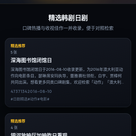
精选韩剧日剧
口碑热播与收视佳作一并收录，便于对照检索
精选推荐
5 张
深海图书馆闭馆日
深海图书馆闭馆日于2016-08-10收录更新，为2016年澳大利亚动
作向电影条目，瑟琳·席安玛执导，蕾雅·赛杜领衔，白宇、贾樟柯
共同出演。想看更多同类口碑剧集，欢迎检索「动作」「澳大利
亚」或对比同期热播榜单；免费在线观看最新日韩电视剧需求可通
4737
134
2016-08-10
过日韩热播站内搜索扩展到韩剧日剧片单、演员作品与高清连载信
#日剧精选#动作#电影#
息，延伸检索日韩电视剧、韩剧全集、日剧高清等长尾词。
精选推荐
4 张
银河放映厅加映昨日重现