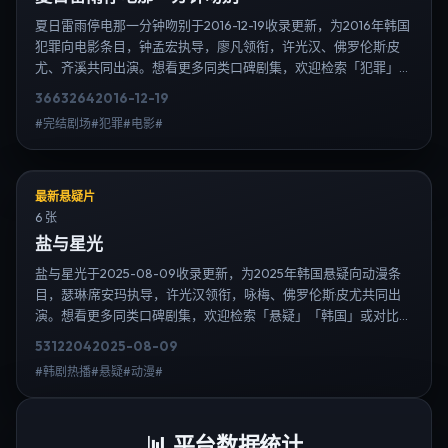
夏日雷雨停电那一分钟吻别于2016-12-19收录更新，为2016年韩国
犯罪向电影条目，钟孟宏执导，廖凡领衔，许光汉、佛罗伦斯·皮
尤、齐溪共同出演。想看更多同类口碑剧集，欢迎检索「犯罪」
「韩国」或对比同期热播榜单；免费在线观看最新日韩电视剧需求
3663
264
2016-12-19
可通过日韩热播站内搜索扩展到韩剧日剧片单、演员作品与高清连
#完结剧场#犯罪#电影#
载信息，延伸检索日韩电视剧、韩剧全集、日剧高清等长尾词。
最新悬疑片
6 张
盐与星光
盐与星光于2025-08-09收录更新，为2025年韩国悬疑向动漫条
目，瑟琳·席安玛执导，许光汉领衔，咏梅、佛罗伦斯·皮尤共同出
演。想看更多同类口碑剧集，欢迎检索「悬疑」「韩国」或对比同
期热播榜单；免费在线观看最新日韩电视剧需求可通过日韩热播站
5312
204
2025-08-09
内搜索扩展到韩剧日剧片单、演员作品与高清连载信息，延伸检索
#韩剧热播#悬疑#动漫#
日韩电视剧、韩剧全集、日剧高清等长尾词。
📊
平台数据统计