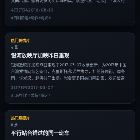
共同出演。想看更多同类口碑剧集，欢迎检索「动作」「澳大利
亚」或对比同期热播榜单；免费在线观看最新日韩电视剧需求可通
4737
134
2016-08-10
过日韩热播站内搜索扩展到韩剧日剧片单、演员作品与高清连载信
#日剧精选#动作#电影#
息，延伸检索日韩电视剧、韩剧全集、日剧高清等长尾词。
热门爱情片
4 张
银河放映厅加映昨日重现
银河放映厅加映昨日重现于2017-03-07收录更新，为2017年中国
台湾爱情向综艺条目，克里斯托弗·诺兰执导，桂纶镁领衔，周冬
雨、许光汉、赵涛共同出演。想看更多同类口碑剧集，欢迎检索
「爱情」「中国台湾」或对比同期热播榜单；免费在线观看最新日
3137
199
2017-03-07
韩电视剧需求可通过日韩热播站内搜索扩展到韩剧日剧片单、演员
#口碑佳作#爱情#综艺#
作品与高清连载信息，延伸检索日韩电视剧、韩剧全集、日剧高清
等长尾词。
热门悬疑片
8 张
平行站台错过的同一班车