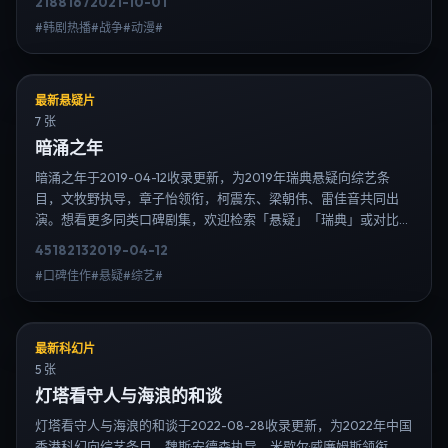
2188
167
2021-10-01
过日韩热播站内搜索扩展到韩剧日剧片单、演员作品与高清连载信
#韩剧热播#战争#动漫#
息，延伸检索日韩电视剧、韩剧全集、日剧高清等长尾词。
最新悬疑片
7 张
暗涌之年
暗涌之年于2019-04-12收录更新，为2019年瑞典悬疑向综艺条
目，文牧野执导，章子怡领衔，柯震东、梁朝伟、雷佳音共同出
演。想看更多同类口碑剧集，欢迎检索「悬疑」「瑞典」或对比同
期热播榜单；免费在线观看最新日韩电视剧需求可通过日韩热播站
4518
213
2019-04-12
内搜索扩展到韩剧日剧片单、演员作品与高清连载信息，延伸检索
#口碑佳作#悬疑#综艺#
日韩电视剧、韩剧全集、日剧高清等长尾词。
最新科幻片
5 张
灯塔看守人与海浪的和谈
灯塔看守人与海浪的和谈于2022-08-28收录更新，为2022年中国
香港科幻向综艺条目，魏斯·安德森执导，米歇尔·威廉姆斯领衔，