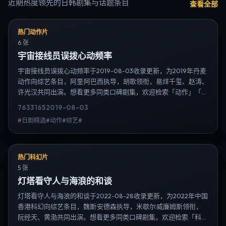
近期热度领先的日韩剧集与话题条目
查看全部
热门动作片
6 张
宇宙接线员误拨心动频率
宇宙接线员误拨心动频率于2019-08-03收录更新，为2019年丹麦
动作向综艺条目，阿里·阿巴西执导，胡歌领衔，易烊千玺、赵涛、
许光汉共同出演。想看更多同类口碑剧集，欢迎检索「动作」「丹
麦」或对比同期热播榜单；免费在线观看最新日韩电视剧需求可通
7633
165
2019-08-03
过日韩热播站内搜索扩展到韩剧日剧片单、演员作品与高清连载信
#日剧精选#动作#综艺#
息，延伸检索日韩电视剧、韩剧全集、日剧高清等长尾词。
热门科幻片
5 张
灯塔看守人与海浪的和谈
灯塔看守人与海浪的和谈于2022-08-28收录更新，为2022年中国
香港科幻向综艺条目，魏斯·安德森执导，米歇尔·威廉姆斯领衔，
阮经天、黄渤共同出演。想看更多同类口碑剧集，欢迎检索「科