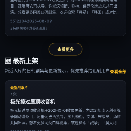
目，瑟琳·席安玛执导，许光汉领衔，咏梅、佛罗伦斯·皮尤共同出
演。想看更多同类口碑剧集，欢迎检索「悬疑」「韩国」或对比同
期热播榜单；免费在线观看最新日韩电视剧需求可通过日韩热播站
5312
204
2025-08-09
内搜索扩展到韩剧日剧片单、演员作品与高清连载信息，延伸检索
#韩剧热播#悬疑#动漫#
日韩电视剧、韩剧全集、日剧高清等长尾词。
查看更多
🆕
最新上架
新近入库的日韩剧集与更新提示，优先推荐给追剧用户
查看全部
最新战争片
3 张
极光掠过屋顶收音机
极光掠过屋顶收音机于2021-10-01收录更新，为2021年澳大利亚战
争向动漫条目，阿里·阿巴西执导，廖凡领衔，文淇、宋康昊、汤唯
共同出演。想看更多同类口碑剧集，欢迎检索「战争」「澳大利
亚」或对比同期热播榜单；免费在线观看最新日韩电视剧需求可通