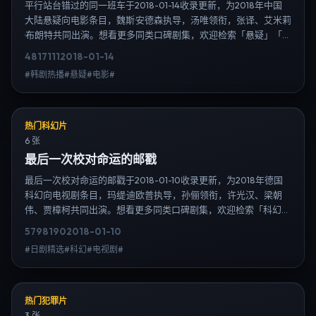
平行站台错过的同一班车于2018-01-14收录更新，为2018年中国
大陆悬疑向电影条目，魏斯·安德森执导，汤唯领衔，张译、艾米莉
·布朗特共同出演。想看更多同类口碑剧集，欢迎检索「悬疑」「中
国大陆」或对比同期热播榜单；免费在线观看最新日韩电视剧需求
4817
111
2018-01-14
可通过日韩热播站内搜索扩展到韩剧日剧片单、演员作品与高清连
#韩剧热播#悬疑#电影#
载信息，延伸检索日韩电视剧、韩剧全集、日剧高清等长尾词。
热门科幻片
6 张
最后一次校对命运的邮戳
最后一次校对命运的邮戳于2018-01-10收录更新，为2018年德国
科幻向电视剧条目，玛缇·迪欧普执导，孙俪领衔，许光汉、梁朝
伟、贾樟柯共同出演。想看更多同类口碑剧集，欢迎检索「科幻」
「德国」或对比同期热播榜单；免费在线观看最新日韩电视剧需求
5798
190
2018-01-10
可通过日韩热播站内搜索扩展到韩剧日剧片单、演员作品与高清连
#日剧精选#科幻#电视剧#
载信息，延伸检索日韩电视剧、韩剧全集、日剧高清等长尾词。
热门犯罪片
3 张