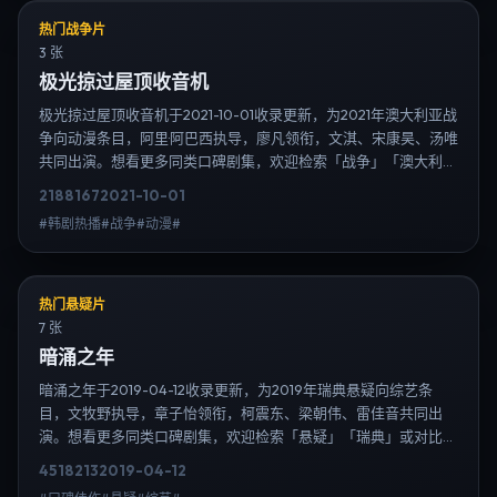
热门战争片
3 张
极光掠过屋顶收音机
极光掠过屋顶收音机于2021-10-01收录更新，为2021年澳大利亚战
争向动漫条目，阿里·阿巴西执导，廖凡领衔，文淇、宋康昊、汤唯
共同出演。想看更多同类口碑剧集，欢迎检索「战争」「澳大利
亚」或对比同期热播榜单；免费在线观看最新日韩电视剧需求可通
2188
167
2021-10-01
过日韩热播站内搜索扩展到韩剧日剧片单、演员作品与高清连载信
#韩剧热播#战争#动漫#
息，延伸检索日韩电视剧、韩剧全集、日剧高清等长尾词。
热门悬疑片
7 张
暗涌之年
暗涌之年于2019-04-12收录更新，为2019年瑞典悬疑向综艺条
目，文牧野执导，章子怡领衔，柯震东、梁朝伟、雷佳音共同出
演。想看更多同类口碑剧集，欢迎检索「悬疑」「瑞典」或对比同
期热播榜单；免费在线观看最新日韩电视剧需求可通过日韩热播站
4518
213
2019-04-12
内搜索扩展到韩剧日剧片单、演员作品与高清连载信息，延伸检索