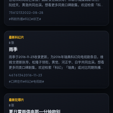
阮经天、黄渤共同出演。想看更多同类口碑剧集，欢迎检索「科
幻」「中国香港」或对比同期热播榜单；免费在线观看最新日韩电
7561
213
2022-08-28
视剧需求可通过日韩热播站内搜索扩展到韩剧日剧片单、演员作品
#韩剧热播#科幻#综艺#
与高清连载信息，延伸检索日韩电视剧、韩剧全集、日剧高清等长
尾词。
最新科幻片
8 张
雨季
雨季于2016-11-23收录更新，为2016年瑞典科幻向电视剧条目，维
姆·文德斯执导，松隆子领衔，黄觉、河正宇、白宇共同出演。想看
更多同类口碑剧集，欢迎检索「科幻」「瑞典」或对比同期热播榜
单；免费在线观看最新日韩电视剧需求可通过日韩热播站内搜索扩
4676
134
2016-11-23
展到韩剧日剧片单、演员作品与高清连载信息，延伸检索日韩电视
#口碑佳作#科幻#电视剧#
剧、韩剧全集、日剧高清等长尾词。
最新犯罪片
8 张
夏日雷雨停电那一分钟吻别