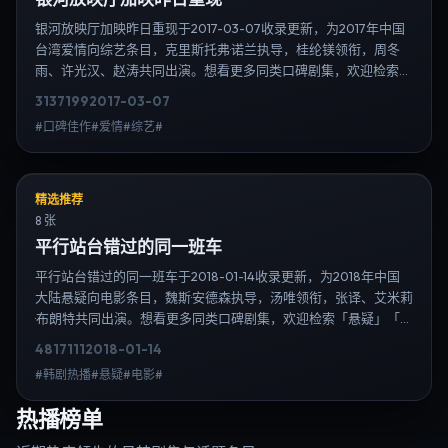
银河放映厅加映昨日重现于2017-03-07收录更新，为2017年中国
台湾爱情向综艺条目，克里斯托弗·诺兰执导，桂纶镁领衔，周冬
雨、许光汉、赵涛共同出演。想看更多同类口碑剧集，欢迎检索
「爱情」「中国台湾」或对比同期热播榜单；免费在线观看最新日
3137
199
2017-03-07
韩电视剧需求可通过日韩热播站内搜索扩展到韩剧日剧片单、演员
#口碑佳作#爱情#综艺#
作品与高清连载信息，延伸检索日韩电视剧、韩剧全集、日剧高清
等长尾词。
精选推荐
8 张
平行站台错过的同一班车
平行站台错过的同一班车于2018-01-14收录更新，为2018年中国
大陆悬疑向电影条目，魏斯·安德森执导，汤唯领衔，张译、艾米莉
·布朗特共同出演。想看更多同类口碑剧集，欢迎检索「悬疑」「中
国大陆」或对比同期热播榜单；免费在线观看最新日韩电视剧需求
4817
111
2018-01-14
可通过日韩热播站内搜索扩展到韩剧日剧片单、演员作品与高清连
#韩剧热播#悬疑#电影#
载信息，延伸检索日韩电视剧、韩剧全集、日剧高清等长尾词。
热播榜单