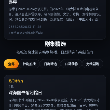
赤岸
赤岸于2023-11-28收录更新，为2023年中国大陆冒险向电视剧条
目，达米恩·查泽雷执导，裴斗娜领衔，文淇、咏梅、贾樟柯共同出
演。想看更多同类口碑剧集，欢迎检索「冒险」「中国大陆」或对
比同期热播榜单；免费在线观看最新日韩电视剧需求可通过日韩热
7358
245
2023-11-28
播站内搜索扩展到韩剧日剧片单、演员作品与高清连载信息，延伸
#完结剧场#冒险#电视剧#
检索日韩电视剧、韩剧全集、日剧高清等长尾词。
剧集精选
按标签快速筛选韩剧热播、日剧精选与完结佳作
全部
韩剧热播
日剧精选
口碑佳作
完结剧场
热门动作片
5 张
深海图书馆闭馆日
深海图书馆闭馆日于2016-08-10收录更新，为2016年澳大利亚动
作向电影条目，瑟琳·席安玛执导，蕾雅·赛杜领衔，白宇、贾樟柯