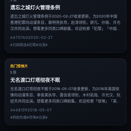
遗忘之城灯火管理条例
遗忘之城灯火管理条例于2020-02-27收录更新，为2020年中国
香港犯罪向动漫条目，蔡明亮执导，赵涛领衔，廖凡、孙俪、许光
汉共同出演。想看更多同类口碑剧集，欢迎检索「犯罪」「中国香
港」或对比同期热播榜单；免费在线观看最新日韩电视剧需求可通
4670
140
2020-02-27
过日韩热播站内搜索扩展到韩剧日剧片单、演员作品与高清连载信
#日剧精选#犯罪#动漫#
息，延伸检索日韩电视剧、韩剧全集、日剧高清等长尾词。
热门惊悚片
5 张
无名渡口灯塔彻夜不眠
无名渡口灯塔彻夜不眠于2018-05-07收录更新，为2018年英国惊
悚向动漫条目，奉俊昊执导，雷佳音领衔，木村拓哉、许光汉、阮
经天共同出演。想看更多同类口碑剧集，欢迎检索「惊悚」「英
国」或对比同期热播榜单；免费在线观看最新日韩电视剧需求可通
6468
139
2018-05-07
过日韩热播站内搜索扩展到韩剧日剧片单、演员作品与高清连载信
#韩剧热播#惊悚#动漫#
息，延伸检索日韩电视剧、韩剧全集、日剧高清等长尾词。